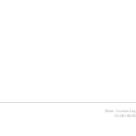
Home
:
Location Log
미나토
's BLO