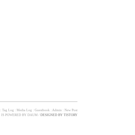
:
Tag Log
:
Media Log
:
Guestbook
:
Admin
:
New Post
G IS POWERED BY
DAUM
/
DESIGNED BY
TISTORY