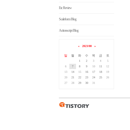
Etc Review
Scaleform Blog
Actionscript Blog
«
2023/08
»
일
월
화
수
목
금
토
1
2
3
4
5
6
7
8
9
10
11
12
13
14
15
16
17
18
19
20
21
22
23
24
25
26
27
28
29
30
31