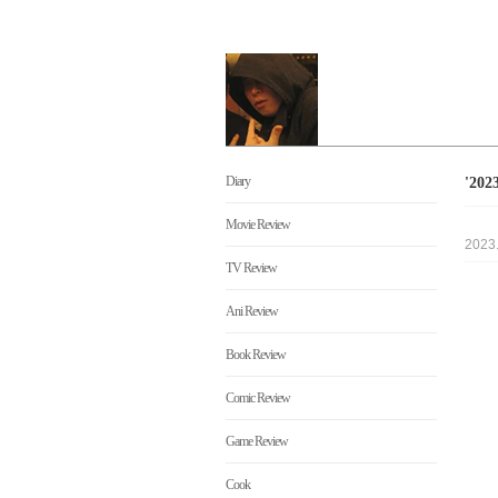
Diary
'20
Movie Review
2023
TV Review
Ani Review
Book Review
Comic Review
Game Review
Cook